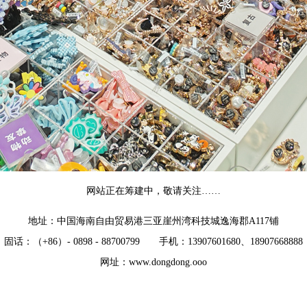
网站
正
在
筹
建
中
，
敬
请
关
注
…
…
地址
：
中国
海南
自由
贸易
港
三亚
崖州湾
科技
城
逸海郡
A117
铺
固话
：（+86）- 0898 - 88700799
手
机
：13907601680、18907668888
网址
：
www.dongdong.ooo